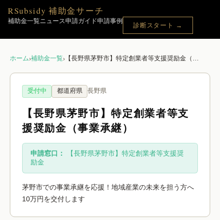
RSubsidy 補助金サーチ
補助金一覧
ニュース
申請ガイド
申請事例
診断スタート →
ホーム
補助金一覧
【長野県茅野市】特定創業者等支援奨励金（事業承継）
›
›
受付中
都道府県
長野県
【長野県茅野市】特定創業者等支
援奨励金（事業承継）
申請窓口：
【長野県茅野市】特定創業者等支援奨
励金
茅野市での事業承継を応援！地域産業の未来を担う方へ
10万円を交付します