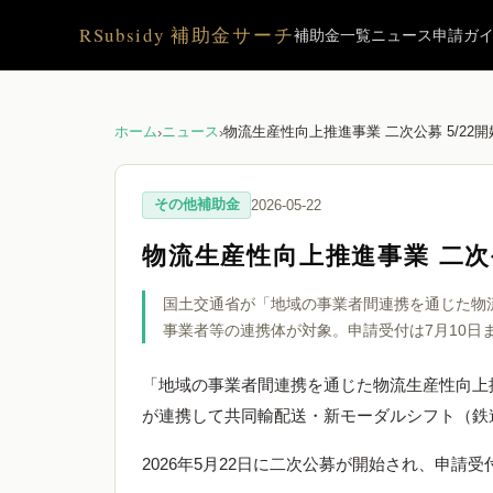
RSubsidy 補助金サーチ
補助金一覧
ニュース
申請ガ
ホーム
ニュース
物流生産性向上推進事業 二次公募 5/22開
›
›
その他補助金
2026-05-22
物流生産性向上推進事業 二次公
国土交通省が「地域の事業者間連携を通じた物
事業者等の連携体が対象。申請受付は7月10日
「地域の事業者間連携を通じた物流生産性向上
が連携して共同輸配送・新モーダルシフト（鉄
2026年5月22日に二次公募が開始され、申請受