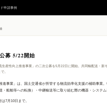
イド
申請事例
始
募 5/22開始
流生産性向上推進事業」の二次公募を5月22日に開始。共同輸配送・新
まで。
推進事業」は、国土交通省が所管する物流効率化支援の補助事業。物
道・船舶等への転換）・中継輸送等に取り組む際の機器・システム
付は7月10日まで。