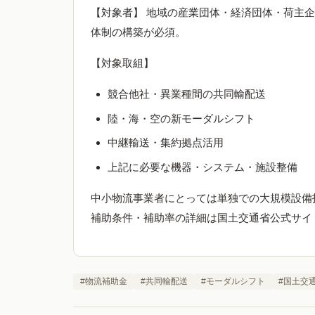
【対象者】 地域の産業団体・経済団体・荷主
体制の構築が必須。
【対象取組】
競合他社・異業種間の共同輸配送
陸・海・空の新モーダルシフト
中継輸送・集約拠点活用
上記に必要な機器・システム・施設整備
中小物流事業者にとっては単独での大規模設備
補助条件・補助率の詳細は国土交通省公式サイ
#
物流補助金
#
共同輸配送
#
モーダルシフト
#
国土交