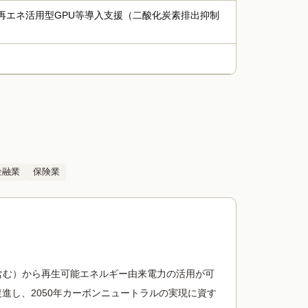
再エネ活用型GPU等導入支援（二酸化炭素排出抑制
金融業
保険業
U含む）から再生可能エネルギー由来電力の活用が可
進し、2050年カーボンニュートラルの実現に資す