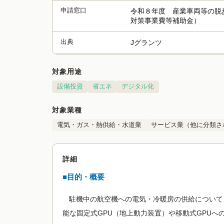
申請窓口
令和８年度 産業車両等の脱
対策事業費等補助金）
出典
Jグランツ
対象用途
設備投資
省エネ
デジタル化
対象業種
電気・ガス・熱供給・水道業
サービス業（他に分類さ
詳細
■目的・概要
駐機中の航空機への電気・冷暖房の供給について
能な固定式GPU（地上動力装置）や移動式GPUへ