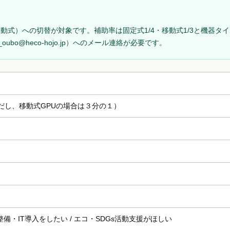
移動式）への切替が対象です。補助率は固定式1/4・移動式1/3と機器タ
bo@heco-hojo.jp）へのメール連絡が必要です。
だし、移動式GPUの場合は３分の１）
整備・IT導入をしたい / エコ・SDGs活動支援がほしい