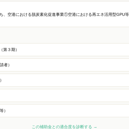
ち、空港における脱炭素化促進事業①空港における再エネ活用型GPU
金（第３期）
請者）
）
）
等）
この補助金との適合度を診断する →