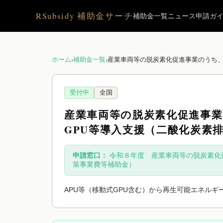
RSubsidy 補助金サーチ
補助金一覧
ニュース
申請ガ
ホーム
補助金一覧
›
›
受付中
全国
産業車両等の脱炭素化促進事業
GPU等導入支援（二酸化炭素
申請窓口：
令和８年度 産業車両等の脱炭素化
策事業費等補助金）
APU等（移動式GPU含む）から再生可能エネルギ