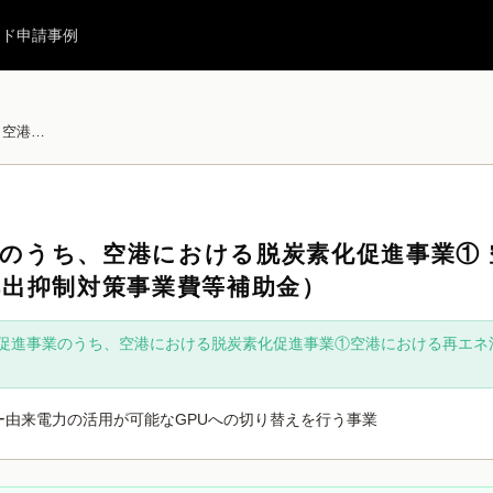
イド
申請事例
産業車両等の脱炭素化促進事業のうち、空港における脱炭素化促進事業① 空港における再エネ活用型GPU等導入支援（二酸化炭素排出抑制対策事業費等補助金）
のうち、空港における脱炭素化促進事業①
排出抑制対策事業費等補助金）
促進事業のうち、空港における脱炭素化促進事業①空港における再エネ
ー由来電力の活用が可能なGPUへの切り替えを行う事業