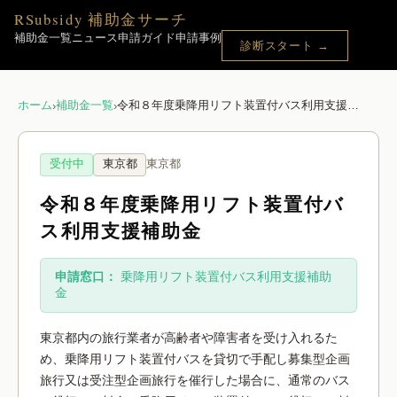
RSubsidy 補助金サーチ
補助金一覧
ニュース
申請ガイド
申請事例
診断スタート →
ホーム
補助金一覧
令和８年度乗降用リフト装置付バス利用支援補助金
›
›
受付中
東京都
東京都
令和８年度乗降用リフト装置付バ
ス利用支援補助金
申請窓口：
乗降用リフト装置付バス利用支援補助
金
東京都内の旅行業者が高齢者や障害者を受け入れるた
め、乗降用リフト装置付バスを貸切で手配し募集型企画
旅行又は受注型企画旅行を催行した場合に、通常のバス